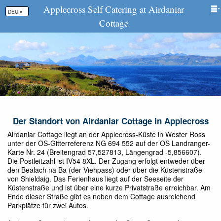
Applecross Self Catering at Airdaniar
DEU ▾
Cottage
Der Standort von Airdaniar Cottage in Applecross
Airdaniar Cottage liegt an der Applecross-Küste in Wester Ross
unter der OS-Gitterreferenz NG 694 552 auf der OS Landranger-
Karte Nr. 24 (Breitengrad 57,527813, Längengrad -5,856607).
Die Postleitzahl ist IV54 8XL. Der Zugang erfolgt entweder über
den Bealach na Ba (der Viehpass) oder über die Küstenstraße
von Shieldaig. Das Ferienhaus liegt auf der Seeseite der
Küstenstraße und ist über eine kurze Privatstraße erreichbar. Am
Ende dieser Straße gibt es neben dem Cottage ausreichend
Parkplätze für zwei Autos.