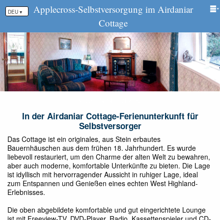
Applecross-Selbstversorgung im Airdaniar
DEU ▾
Cottage
In der Airdaniar Cottage-Ferienunterkunft für
Selbstversorger
Das Cottage ist ein originales, aus Stein erbautes
Bauernhäuschen aus dem frühen 18. Jahrhundert. Es wurde
liebevoll restauriert, um den Charme der alten Welt zu bewahren,
aber auch moderne, komfortable Unterkünfte zu bieten. Die Lage
ist idyllisch mit hervorragender Aussicht in ruhiger Lage, ideal
zum Entspannen und Genießen eines echten West Highland-
Erlebnisses.
Die oben abgebildete komfortable und gut eingerichtete Lounge
ist mit Freeview-TV, DVD-Player, Radio, Kassettenspieler und CD-