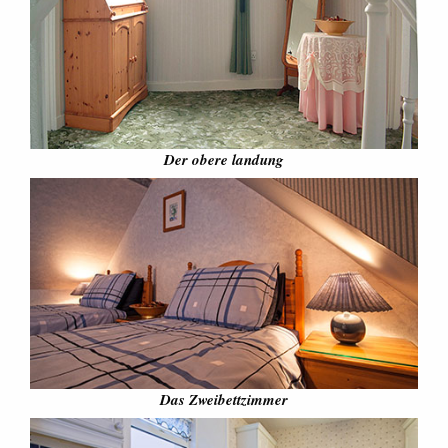
Der obere landung
Das Zweibettzimmer