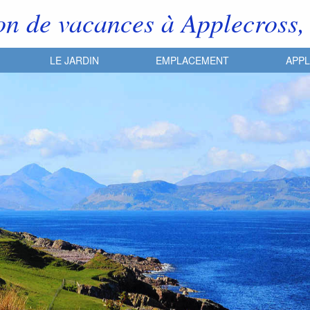
on de vacances à Applecross,
LE JARDIN
EMPLACEMENT
APP