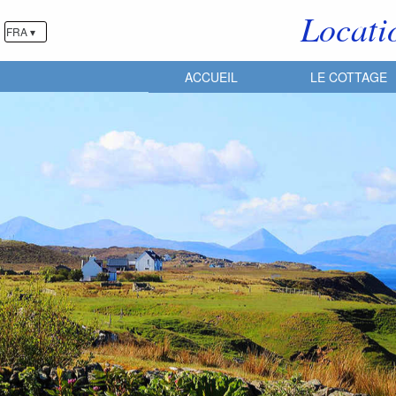
Locati
FRA ▾
ACCUEIL
LE COTTAGE