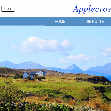
Applecros
DEU ▾
HOME
DIE HÜTTE