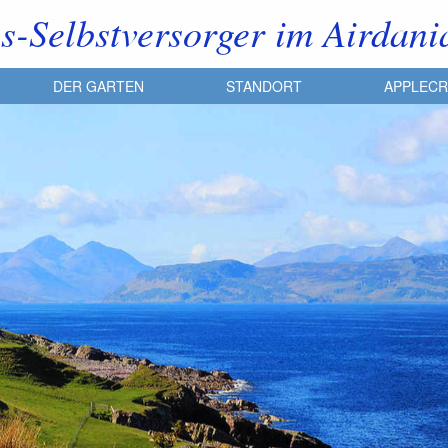
s-Selbstversorger im Airdani
DER GARTEN
STANDORT
APPLEC