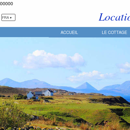
00000
Locati
FRA ▾
ACCUEIL
LE COTTAGE