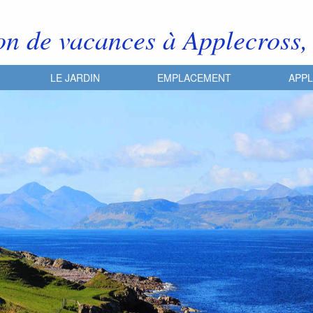
on de vacances à Applecross,
LE JARDIN
EMPLACEMENT
APP